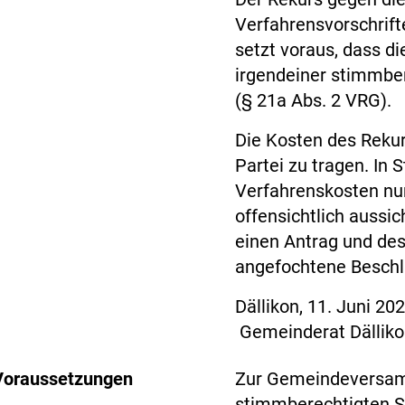
Verfahrensvorschrif
setzt voraus, dass d
irgendeiner stimmber
(§ 21a Abs. 2 VRG).
Die Kosten des Rekur
Partei zu tragen. I
Verfahrenskosten nu
offensichtlich aussic
einen Antrag und de
angefochtene Beschlu
Dällikon, 1
Gemeinderat Dälliko
Voraussetzungen
Zur Gemeindeversam
stimmberechtigten S