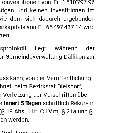
toinvestitionen von Fr. 1'510'797.96
ögen und keinen Investitionen im
wie dem sich dadurch ergebenden
nkapitals von Fr. 65'497'437.14 wird
men.
sprotokoll liegt während der
er Gemeindeverwaltung Dällikon zur
ss kann, von der Veröffentlichung
hnet, beim Bezirksrat Dielsdorf,
 Verletzung der Vorschriften über
te
innert 5 Tagen
schriftlich Rekurs in
19 Abs. 1 lit. C i.V.m. § 21a und §
ben werden.
 Verletzung von