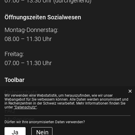
07.00 – 13.30 Uhr (durchgehend)
Öffnungszeiten Sozialwesen
Montag-Donnerstag:
08.00 – 11.30 Uhr
Freitag:
07.00 – 11.30 Uhr
Toolbar
×
Datenschutz
Webstatistik
Wir verwenden eine Webstatistik, um herauszufinden, wie wir unser
Webangebot für Sie verbessern können. Alle Daten werden anonymisiert und
Impressum
in Rechenzentren in der Schweiz verarbeitet. Mehr Informationen finden Sie
unter
“Datenschutz“
.
FAQ
MyServices
Dürfen wir Ihre anonymisierten Daten verwenden?
Links
Ja
Nein