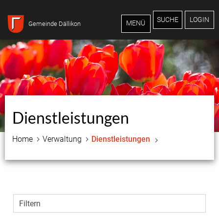
Inhalt
Kopfzeile
SUCHE
LOGIN
MENÜ
Gemeinde Dällikon
Dienstleistungen
Home
Verwaltung
Dienstleistungen
Filtern