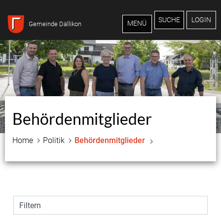
Inhalt
Kopfzeile
SUCHE
LOGIN
MENÜ
Gemeinde Dällikon
Behördenmitglieder
Home
Politik
Behördenmitglieder
Filtern