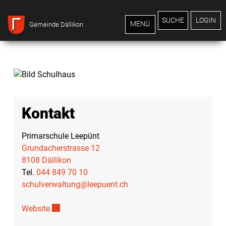
Inhalt
Kopfzeile
Home
Bildung
Schule
SUCHE
LOGIN
MENÜ
Gemeinde Dällikon
Kontakt
Primarschule Leepünt
Grundacherstrasse 12
8108 Dällikon
Tel.
044 849 70 10
schulverwaltung@leepuent.ch
Website
Externer Link wird in einem neuen Fenster geöffne