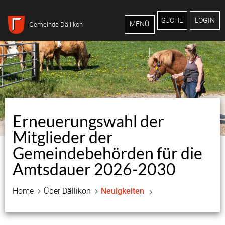
Inhalt
Kopfzeile
SUCHE
LOGIN
MENÜ
Gemeinde Dällikon
Zugehörige Objekte
Erneuerungswahl der
Mitglieder der
Gemeindebehörden für die
Amtsdauer 2026-2030
Home
Über Dällikon
Neuigkeiten